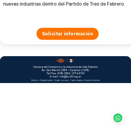
nuevas industrias dentro del Partido de Tres de Febrero.
Solicitar información
Cámara del Comercio y la Industria de 3 de Febrero
Av. San Martín 2594 – Caseros (1678)
Tel/Fax: 4750-2506 / 4716-0101
E-mail: info@cci3f.org.ar
Diseño y Programación: Nadir Lezcano, Tadeo Eguia y Morena Romero