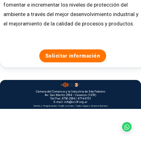
fomentar e incrementar los niveles de protección del
ambiente a través del mejor desenvolvimiento industrial y
el mejoramiento de la calidad de procesos y productos.
Solicitar información
Cámara del Comercio y la Industria de 3 de Febrero
Av. San Martín 2594 – Caseros (1678)
Tel/Fax: 4750-2506 / 4716-0101
E-mail: info@cci3f.org.ar
Diseño y Programación: Nadir Lezcano, Tadeo Eguia y Morena Romero